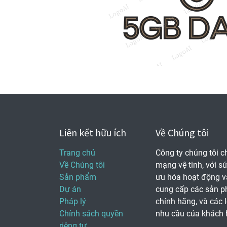
Liên kết hữu ích
Về Chúng tôi
Trang chủ
Công ty chúng tôi c
Về Chúng tôi
mạng vệ tinh, với s
Sản phẩm
ưu hóa hoạt động v
Dự án
cung cấp các sản ph
Pháp lý
chính hãng, và các 
Chính sách quyền
nhu cầu của khách 
riêng tư