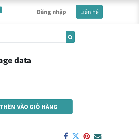
0
Đăng nhập
Liên hệ
age data
THÊM VÀO GIỎ HÀNG